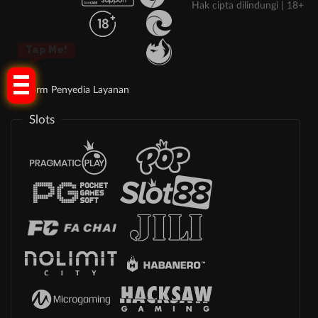
Hak cipta dilindungi | 18+
Tap Me!
Platform Penyedia Layanan
Slots