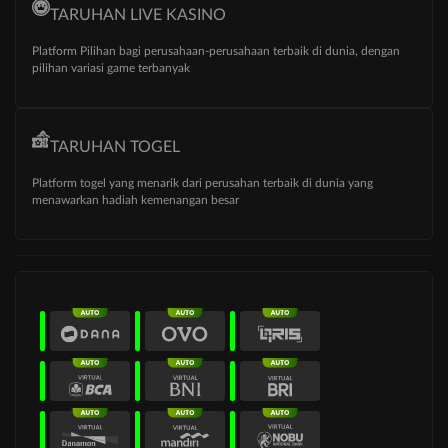
TARUHAN LIVE KASINO
Platform Pilihan bagi perusahaan-perusahaan terbaik di dunia, dengan
pilihan variasi game terbanyak
TARUHAN TOGEL
Platform togel yang menarik dari perusahan terbaik di dunia yang
menawarkan hadiah kemenangan besar