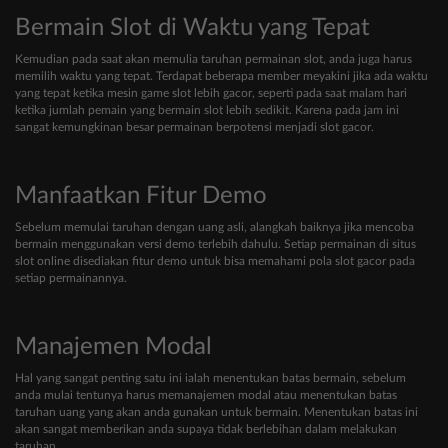
Bermain Slot di Waktu yang Tepat
Kemudian pada saat akan memulia taruhan permainan slot, anda juga harus
memilih waktu yang tepat. Terdapat beberapa member meyakini jika ada waktu
yang tepat ketika mesin game slot lebih gacor, seperti pada saat malam hari
ketika jumlah pemain yang bermain slot lebih sedikit. Karena pada jam ini
sangat kemungkinan besar permainan berpotensi menjadi slot gacor.
Manfaatkan Fitur Demo
Sebelum memulai taruhan dengan uang asli, alangkah baiknya jika mencoba
bermain menggunakan versi demo terlebih dahulu. Setiap permainan di situs
slot online disediakan fitur demo untuk bisa memahami pola slot gacor pada
setiap permainannya.
Manajemen Modal
Hal yang sangat penting satu ini ialah menentukan batas bermain, sebelum
anda mulai tentunya harus memanajemen modal atau menentukan batas
taruhan uang yang akan anda gunakan untuk bermain. Menentukan batas ini
akan sangat memberikan anda supaya tidak berlebihan dalam melakukan
taruhan.