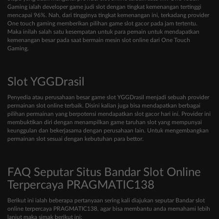
Gaming ialah developer game judi slot dengan tingkat kemenangan tertinggi
mencapai 96%. Nah, dari tingginya tingkat kemenangan ini, terkadang provider
One touch gaming memberikan pilihan game slot gacor pada jam tertentu.
Maka inilah salah satu kesempatan untuk para pemain untuk mendapatkan
kemenangan besar pada saat bermain mesin slot online dari One Touch
Gaming.
Slot YGGDrasil
Penyedia atau perusahaan besar game slot YGGDrasil menjadi sebuah provider
permainan slot online terbaik. Disini kalian juga bisa mendapatkan berbagai
pilihan permainan yang berpotensi mendapatkan slot gacor hari ini. Provider ini
membuktikan diri dengan menampilkan game taruhan slot yang mempunyai
keunggulan dan bekerjasama dengan perusahaan lain. Untuk mengembangkan
permainan slot sesuai dengan kebutuhan para bettor.
FAQ Seputar Situs Bandar Slot Online
Terpercaya PRAGMATIC138
Berikut ini ialah beberapa pertanyaan sering kali diajukan seputar Bandar slot
online terpercaya PRAGMATIC138, agar bisa membantu anda memahami lebih
lanjut maka simak berikut ini: